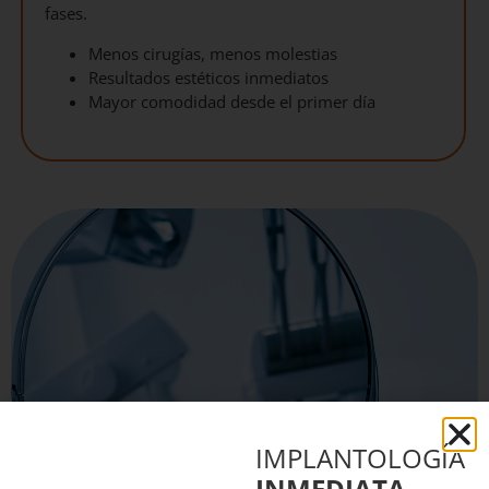
fases.
Menos cirugías, menos molestias
Resultados estéticos inmediatos
Mayor comodidad desde el primer día
IMPLANTOLOGÍA
INMEDIATA