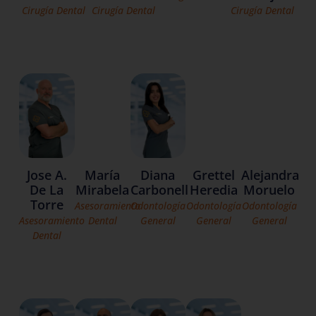
Cirugía Dental
Cirugía Dental
Cirugía Dental
Grettel
Alejandra
Jose A.
María
Diana
Heredia
Moruelo
De La
Mirabela
Carbonell
Torre
Odontología
Odontología
Asesoramiento
Odontología
General
General
Asesoramiento
Dental
General
Dental