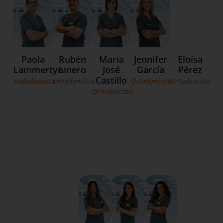
Eloísa
Paola
Rubén
María
Jennifer
Pérez
Lammertyn
Linero
José
García
Castillo
Ortodoncista
Endodoncista
Endodoncista
Ortodoncista
Ortodoncista