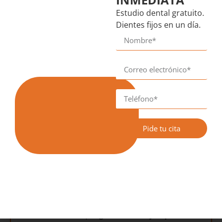
Estudio dental gratuito.
Dientes fijos en un día.
Pide tu cita
TRATAMIENTOS
DESTACADOS
En nuestras clínicas dentales de Alhaurín el Grande y
Estación de Cártama ofrecemos
implantes
dentales con cirugía guiada
en Málaga, una
técnica avanzada que
garantiza mayor precisión,