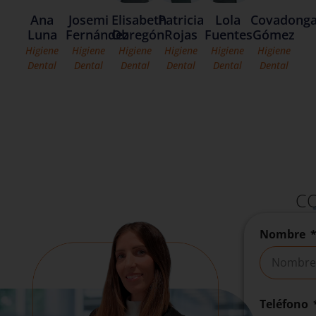
Ana
Josemi
Covadong
Elisabeth
Patricia
Lola
Luna
Fernández
Gómez
Obregón
Rojas
Fuentes
Higiene
Higiene
Higiene
Higiene
Higiene
Higiene
Dental
Dental
Dental
Dental
Dental
Dental
C
Nombre
Teléfono