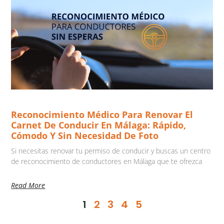
Reconocimiento Médico Para Renovar El
Carnet De Conducir En Málaga: Rápido,
Cómodo Y Sin Necesidad De Foto
Si necesitas renovar tu permiso de conducir y buscas un centro
de reconocimiento de conductores en Málaga que te ofrezca
Read More
1
2
3
4
5